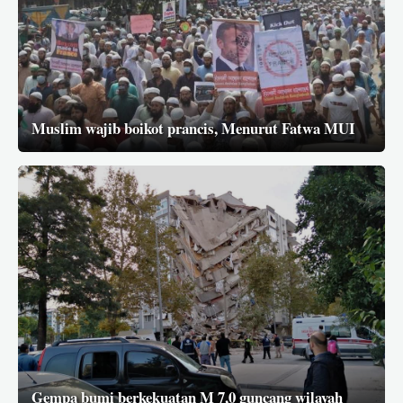
Muslim wajib boikot prancis, Menurut Fatwa MUI
Gempa bumi berkekuatan M 7,0 guncang wilayah