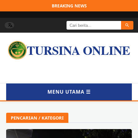
BREAKING NEWS
B
TURSINA ONLINE
MENU UTAMA ☰
BERANDA
PENCARIAN / KATEGORI