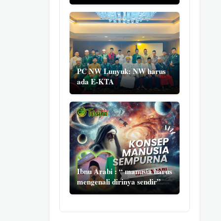
PC NW Lunyuk: NW harus
ada E-KTA
Ibnu Arabi : “ manusia harus
mengenali dirinya sendir”