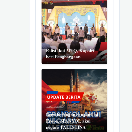
Polisi Ikut MTQ, Kapolri
beri Penghargaan
Berseberangan dengan Uni
Eropa, SPANYOL akui
negara PALESTINA