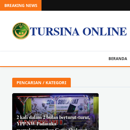
BREAKING NEWS
TURSINA ONLINE
BERANDA
PENCARIAN / KATEGORI
2 kali dalam 2 bulan berturut-turut,
YPP NW Padasuka
menyelenggarakan Gema Sholawat