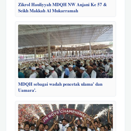
Zikrol Hauliyyah MDQH NW Anjani Ke 57 &
Seikh Makkah Al Mukarramah
MDQH sebagai wadah pencetak ulama’ dan
Uamara’.