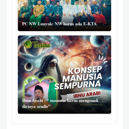
PC NW Lunyuk: NW harus ada E-KTA
Ibnu Arabi : “ manusia harus mengenali
dirinya sendir”