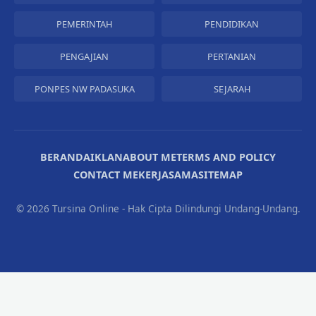
PEMERINTAH
PENDIDIKAN
PENGAJIAN
PERTANIAN
PONPES NW PADASUKA
SEJARAH
BERANDA
IKLAN
ABOUT ME
TERMS AND POLICY
CONTACT ME
KERJASAMA
SITEMAP
©
2026 Tursina Online - Hak Cipta Dilindungi Undang-Undang.