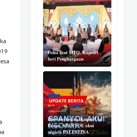
,
uka
019
Polisi Ikut MTQ, Kapolri
beri Penghargaan
desa
Berseberangan dengan Uni
a
Eropa, SPANYOL akui
pa
negara PALESTINA