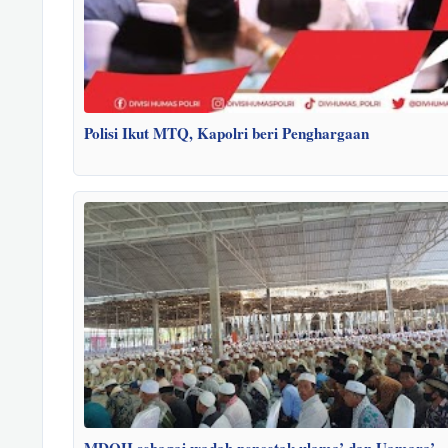
Polisi Ikut MTQ, Kapolri beri Penghargaan
MDQH sebagai wadah pencetak ulama’ dan Uamara’.