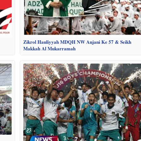
Zikrol Hauliyyah MDQH NW Anjani Ke 57 & Seikh
Makkah Al Mukarramah