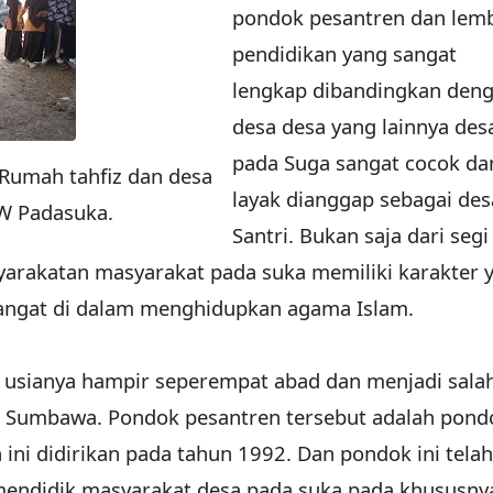
pondok pesantren dan lem
pendidikan yang sangat
lengkap dibandingkan den
desa desa yang lainnya des
pada Suga sangat cocok da
Rumah tahfiz dan desa
layak dianggap sebagai des
NW Padasuka.
Santri. Bukan saja dari segi
yarakatan masyarakat pada suka memiliki karakter 
ngat di dalam menghidupkan agama Islam.
 usianya hampir seperempat abad dan menjadi sala
n Sumbawa. Pondok pesantren tersebut adalah pond
ni didirikan pada tahun 1992. Dan pondok ini telah
endidik masyarakat desa pada suka pada khususny