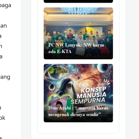
baga
gan
a
PC NW Lunyuk: NW harus
n
ada E-KTA
a
yang
h
Ibnu Arabi : “ manusia harus
mengenali dirinya sendir”
ok
a