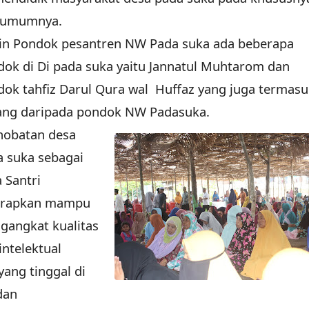
 umumnya.
ain Pondok pesantren NW Pada suka ada beberapa
ok di Di pada suka yaitu Jannatul Muhtarom dan
ok tahfiz Darul Qura wal Huffaz yang juga termas
ang daripada pondok NW Padasuka.
obatan desa
a suka sebagai
 Santri
arapkan mampu
gangkat kualitas
intelektual
yang tinggal di
dan