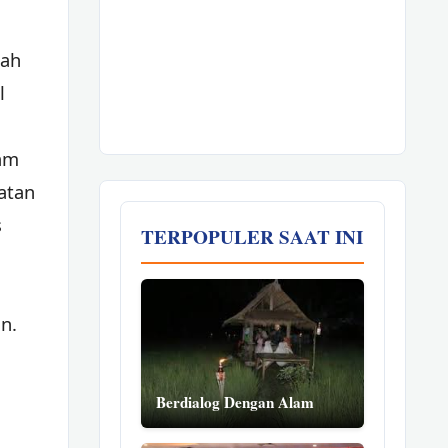
aah
l
am
atan
s
TERPOPULER SAAT INI
n.
Berdialog Dengan Alam