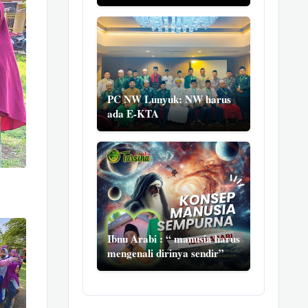
PC NW Lunyuk: NW harus
ada E-KTA
Ibnu Arabi : “ manusia harus
mengenali dirinya sendir”