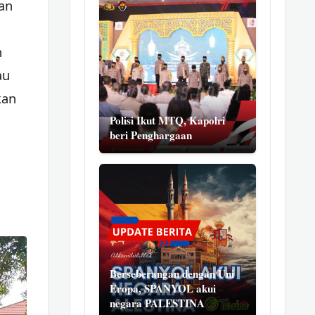
an
n
au
kan
Polisi Ikut MTQ, Kapolri
beri Penghargaan
Berseberangan dengan Uni
Eropa, SPANYOL akui
negara PALESTINA