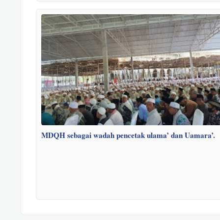
MDQH sebagai wadah pencetak ulama’ dan Uamara’.