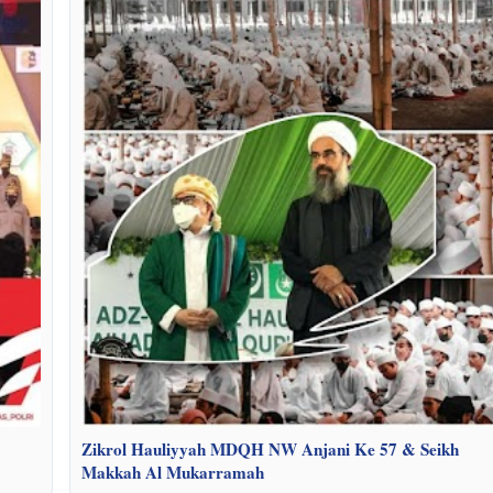
Zikrol Hauliyyah MDQH NW Anjani Ke 57 & Seikh
Makkah Al Mukarramah