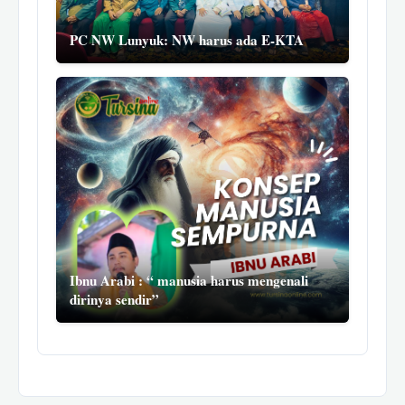
PC NW Lunyuk: NW harus ada E-KTA
Ibnu Arabi : “ manusia harus mengenali
dirinya sendir”