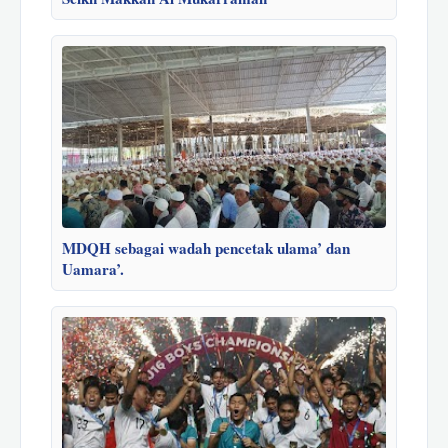
MDQH sebagai wadah pencetak ulama’ dan
Uamara’.