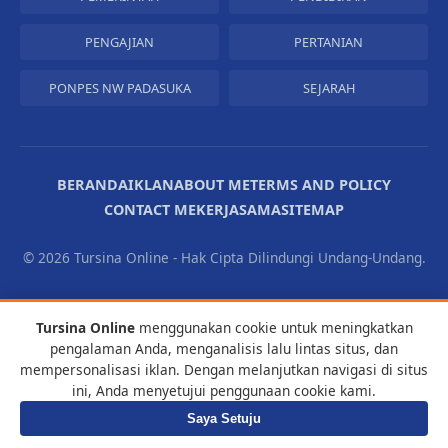
PENGAJIAN
PERTANIAN
PONPES NW PADASUKA
SEJARAH
BERANDA
IKLAN
ABOUT ME
TERMS AND POLICY
CONTACT ME
KERJASAMA
SITEMAP
©
2026 Tursina Online - Hak Cipta Dilindungi Undang-Undang.
Tursina Online
menggunakan cookie untuk meningkatkan
pengalaman Anda, menganalisis lalu lintas situs, dan
mempersonalisasi iklan. Dengan melanjutkan navigasi di situs
ini, Anda menyetujui penggunaan cookie kami.
Saya Setuju